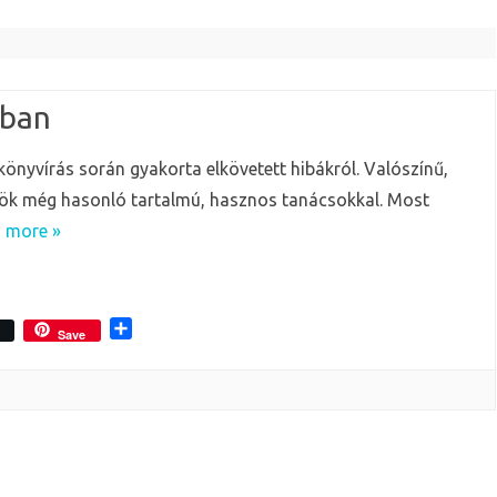
kban
önyvírás során gyakorta elkövetett hibákról. Valószínű,
ülök még hasonló tartalmú, hasznos tanácsokkal. Most
 more »
O
Save
s
s
z
a
m
e
g