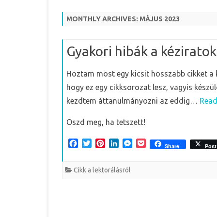
MONTHLY ARCHIVES:
MÁJUS 2023
Gyakori hibák a kézirato
Hoztam most egy kicsit hosszabb cikket a k
hogy ez egy cikksorozat lesz, vagyis kész
kezdtem áttanulmányozni az eddig…
Read
Oszd meg, ha tetszett!
F
T
P
L
M
P
Share
Post
a
w
i
i
e
o
c
i
n
n
s
c
Cikk a lektorálásról
e
t
t
k
s
k
b
t
e
e
e
e
o
e
r
d
n
t
o
r
e
I
g
k
s
n
e