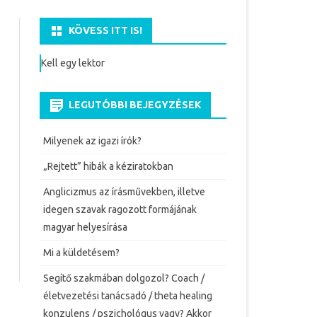
KÖVESS ITT IS!
Kell egy lektor
LEGUTÓBBI BEJEGYZÉSEK
Milyenek az igazi írók?
„Rejtett” hibák a kéziratokban
Anglicizmus az írásművekben, illetve
idegen szavak ragozott formájának
magyar helyesírása
Mi a küldetésem?
Segítő szakmában dolgozol? Coach /
életvezetési tanácsadó / theta healing
konzulens / pszichológus vagy? Akkor