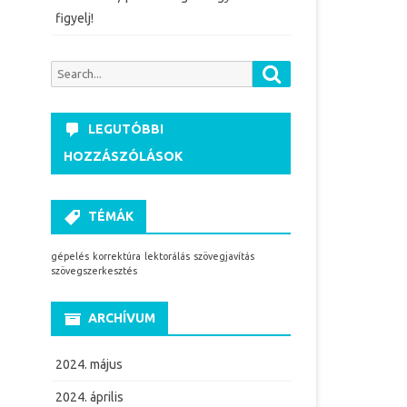
figyelj!
Search
Search
for:
LEGUTÓBBI
HOZZÁSZÓLÁSOK
TÉMÁK
gépelés
korrektúra
lektorálás
szövegjavítás
szövegszerkesztés
ARCHÍVUM
2024. május
2024. április