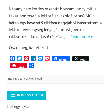
Néhány hete kérdés érkezett hozzám, hogy mit is
takar pontosan a lektorálási szolgáltatás? Múlt
héten egy bevezető cikkben nagyjából ismertettem a
lektori tevékenység lényegét, most jövök a
cikksorozat következő részével,…
Read more »
Oszd meg, ha tetszett!
F
T
P
L
M
P
Share
Post
a
w
i
i
e
o
O
Save
c
i
n
n
s
c
s
e
t
t
k
s
k
s
b
t
e
e
e
e
Cikk a lektorálásról
z
o
e
r
d
n
t
a
o
r
e
I
g
m
k
s
n
e
e
KÖVESS ITT IS!
t
r
g
Kell egy lektor