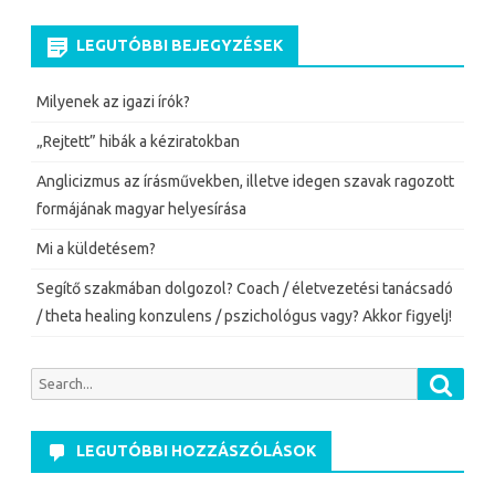
LEGUTÓBBI BEJEGYZÉSEK
Milyenek az igazi írók?
„Rejtett” hibák a kéziratokban
Anglicizmus az írásművekben, illetve idegen szavak ragozott
formájának magyar helyesírása
Mi a küldetésem?
Segítő szakmában dolgozol? Coach / életvezetési tanácsadó
/ theta healing konzulens / pszichológus vagy? Akkor figyelj!
Searc
Search
for:
LEGUTÓBBI HOZZÁSZÓLÁSOK