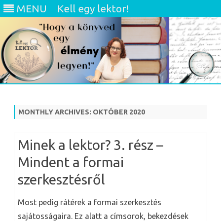
MENU
Kell egy lektor!
Skip
to
content
MONTHLY ARCHIVES:
OKTÓBER 2020
Minek a lektor? 3. rész –
Mindent a formai
szerkesztésről
Most pedig rátérek a formai szerkesztés
sajátosságaira. Ez alatt a címsorok, bekezdések