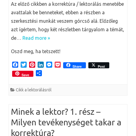
Az előző cikkben a korrektúra / lektorálás menetébe
avattalak be benneteket, ebben a részben a
szerkesztési munkát veszem górcső alá. Előzőleg
azt ígértem, hogy két részletben tárgyalom a témát,
de…
Read more »
Oszd meg, ha tetszett!
F
T
P
L
M
P
Share
Post
a
w
i
i
e
o
O
Save
c
i
n
n
s
c
s
e
t
t
k
s
k
s
b
t
e
e
e
e
Cikk a lektorálásról
z
o
e
r
d
n
t
a
o
r
e
I
g
m
k
s
n
e
e
Minek a lektor? 1. rész –
t
r
g
Milyen tevékenységet takar a
korrektúra?