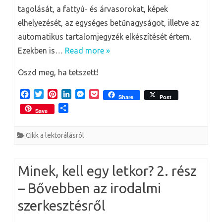
tagolását, a fattyú- és árvasorokat, képek
elhelyezését, az egységes betűnagyságot, illetve az
automatikus tartalomjegyzék elkészítését értem.
Ezekben is…
Read more »
Oszd meg, ha tetszett!
F
T
P
L
M
P
Share
Post
a
w
i
i
e
o
O
Save
c
i
n
n
s
c
s
e
t
t
k
s
k
s
b
t
e
e
e
e
Cikk a lektorálásról
z
o
e
r
d
n
t
a
o
r
e
I
g
m
k
s
n
e
e
Minek, kell egy letkor? 2. rész
t
r
g
– Bővebben az irodalmi
szerkesztésről