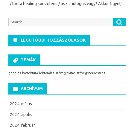
/ theta healing konzulens / pszichológus vagy? Akkor figyelj!
Searc
Search
for:
LEGUTÓBBI HOZZÁSZÓLÁSOK
TÉMÁK
gépelés
korrektúra
lektorálás
szövegjavítás
szövegszerkesztés
ARCHÍVUM
2024. május
2024. április
2024. február