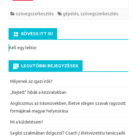
c
i
n
n
s
c
s
e
t
t
k
s
k
s
b
t
e
e
e
e
szövegszerkesztés
gépelés
,
szövegszerkesztés
z
o
e
r
d
n
t
a
o
r
e
I
g
m
k
s
n
e
e
KÖVESS ITT IS!
t
r
g
Kell egy lektor
LEGUTÓBBI BEJEGYZÉSEK
Milyenek az igazi írók?
„Rejtett” hibák a kéziratokban
Anglicizmus az írásművekben, illetve idegen szavak ragozott
formájának magyar helyesírása
Mi a küldetésem?
Segítő szakmában dolgozol? Coach / életvezetési tanácsadó