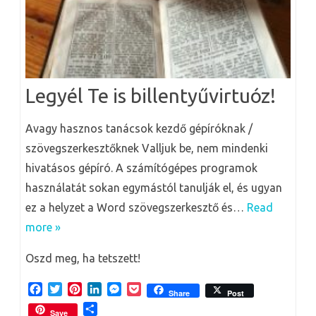
Legyél Te is billentyűvirtuóz!
Avagy hasznos tanácsok kezdő gépíróknak /
szövegszerkesztőknek Valljuk be, nem mindenki
hivatásos gépíró. A számítógépes programok
használatát sokan egymástól tanulják el, és ugyan
ez a helyzet a Word szövegszerkesztő és…
Read
more »
Oszd meg, ha tetszett!
F
T
P
L
M
P
Share
Post
a
w
i
i
e
o
O
Save