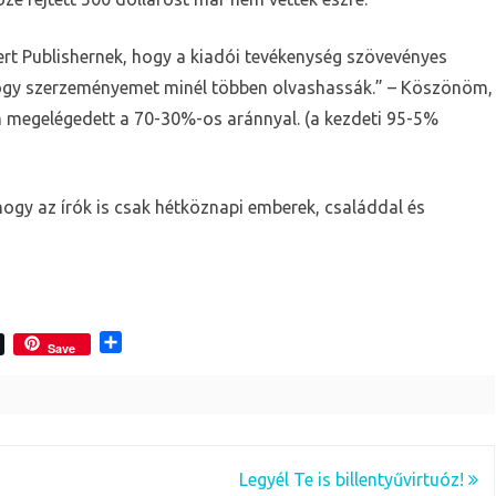
t Publishernek, hogy a kiadói tevékenység szövevényes
hogy szerzeményemet minél többen olvashassák.” – Köszönöm,
 megelégedett a 70-30%-os aránnyal. (a kezdeti 95-5%
hogy az írók is csak hétköznapi emberek, családdal és
O
Save
s
s
z
a
m
e
Legyél Te is billentyűvirtuóz!