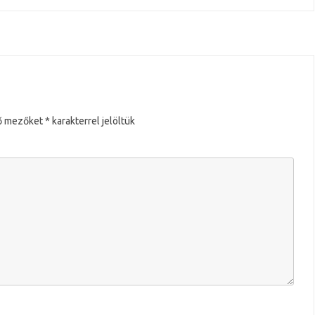
g
ő mezőket
*
karakterrel jelöltük