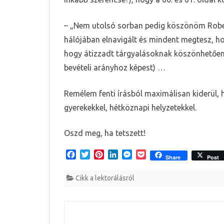
– „Nem utolsó sorban pedig köszönöm Rober
hálójában elnavigált és mindent megtesz, 
hogy átizzadt tárgyalásoknak köszönhetően
bevételi arányhoz képest) …
Remélem fenti írásból maximálisan kiderül, 
gyerekekkel, hétköznapi helyzetekkel.
Oszd meg, ha tetszett!
F
T
P
L
M
P
Share
Post
a
w
i
i
e
o
c
i
n
n
s
c
Cikk a lektorálásról
e
t
t
k
s
k
b
t
e
e
e
e
o
e
r
d
n
t
o
r
e
I
g
Bejegyzés