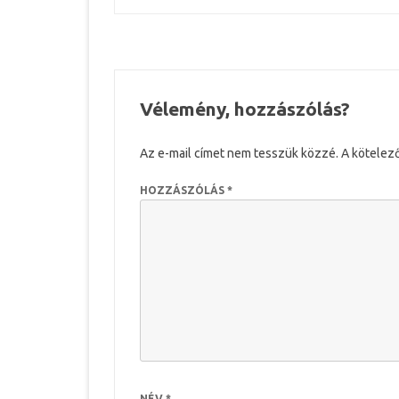
k
s
n
e
navigáció
t
r
Vélemény, hozzászólás?
Az e-mail címet nem tesszük közzé.
A kötelez
HOZZÁSZÓLÁS
*
NÉV
*