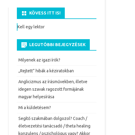
KÖVESS ITT IS!
Kell egy lektor
LEGUTÓBBI BEJEGYZÉSEK
Milyenek az igazi írók?
„Rejtett” hibák a kéziratokban
Anglicizmus az írásművekben, illetve
idegen szavak ragozott formájának
magyar helyesírása
Mi a küldetésem?
Segítő szakmában dolgozol? Coach /
életvezetési tanácsadó / theta healing
konzulens / pszichológus vagy? Akkor