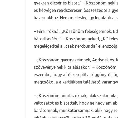
gyakran dicsér és biztat.” – Köszönöm neki a
és hétvégén rendszeresen összeszedte a gyer
haverunkhoz. Nem mellesleg így legalább a s
– Férfi íróknál: „Köszönöm feleségemnek, Ed
bátorításáért.” – Köszönöm neked, „K.” fele
megelégedtél a „csak nercbunda” ellenszolg
– „Köszönöm gyermekeimnek, Andynek és Jessi
szövevényeinek kitalálásakor.” – Köszönöm 
eszembe, hogy a főszereplő a függönyről lóg
megcsókolja a kertjükben található varangyo
– „Köszönöm mindazoknak, akik szakmailag 
változatot és biztattak, hogy ne hagyjam 
barátomnak, munkatársamnak, akik nagy rem
inkább szerencse?), hogy a 60. és 61. oldal k