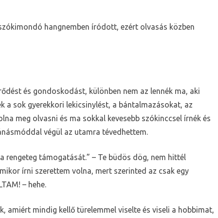
bejegyzéshez
s szókimondó hangnemben íródott, ezért olvasás közben
ődést és gondoskodást, különben nem az lennék ma, aki
a sok gyerekkori lekicsinylést, a bántalmazásokat, az
lna meg olvasni és ma sokkal kevesebb szókinccsel írnék és
ánásmóddal végül az utamra tévedhettem.
rengeteg támogatását.” – Te büdös dög, nem hittél
mikor írni szerettem volna, mert szerinted az csak egy
LTAM! – hehe.
 amiért mindig kellő türelemmel viselte és viseli a hobbimat,