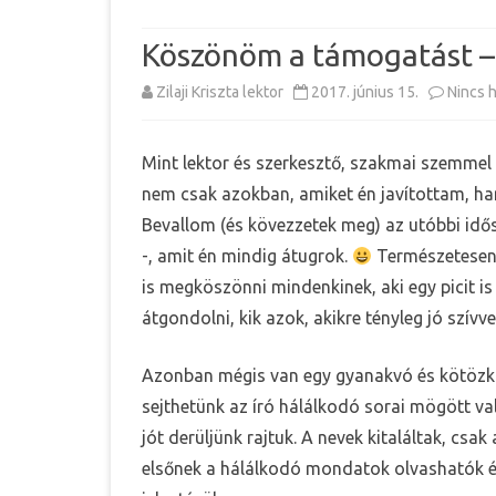
Köszönöm a támogatást – 
Zilaji Kriszta lektor
2017. június 15.
Nincs 
Mint lektor és szerkesztő, szakmai szemmel
nem csak azokban, amiket én javítottam, h
Bevallom (és kövezzetek meg) az utóbbi idős
-, amit én mindig átugrok.
Természetesen 
is megköszönni mindenkinek, aki egy picit is
átgondolni, kik azok, akikre tényleg jó szívv
Azonban mégis van egy gyanakvó és kötözkö
sejthetünk az író hálálkodó sorai mögött v
jót derüljünk rajtuk. A nevek kitaláltak, csa
elsőnek a hálálkodó mondatok olvashatók és 