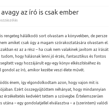
avagy az író is csak ember
a(z)
hozzászólás
Köszönöm
 is rengeteg hálálkodó sort olvastam a könyvekben, de persze
a
anem amiket csak úgy a magam szórakoztatására olvastam el.
támogatást
zakban ez az a rész – ha csak nem valakinek javítom az írását
–
tudom, hogy hálásnak lenni jó érzés, fantasztikus és fontos
avagy
 segített vagy hozzájárult egy-egy könyv elkészítéséhez és
el gondol az író, amikor kezébe veszi élete művét.
az
író
dős énem, így elgondolkodtam azon, hogy vajon mit is
is
alójában. Ezért összegyűjtöttem néhányat, hogy mindannyian
k az érzékeltetés kedvéért tettem a szövegbe. Értelemszerűen
csak
utána – egy gondolatjellel elválasztva – a (szerintem) valódi
ember