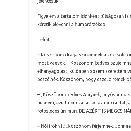
jelentésük.
Figyelem a tartalom időnként túlságosan i
kéretik elővenni a humorérzéket!
Tehát:
– Köszönöm drága szüleimnek a sok-sok tör
most vagyok. – Köszönöm kedves szüleimnek 
elhanyagolást, különben sosem szerettem vo
beszélnék. Köszönöm, hogy ezzel a remek b
– „Köszönöm kedves Amynek, anyósomnak a 
bennem, ezért nem vállaltad az unokáidat, a
fölösleges úri muri. DE AZÉRT IS MEGCSINÁ
– Női íróknál: „Köszönöm férjemnek, Johnnak,