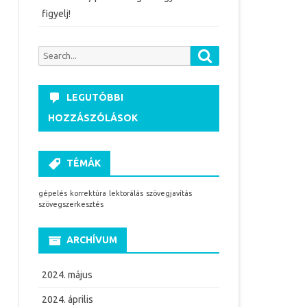
figyelj!
Search
Search
for:
LEGUTÓBBI
HOZZÁSZÓLÁSOK
TÉMÁK
gépelés
korrektúra
lektorálás
szövegjavítás
szövegszerkesztés
ARCHÍVUM
2024. május
2024. április