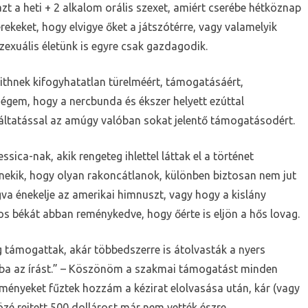
zt a heti + 2 alkalom orális szexet, amiért cserébe hétköznap
ekeket, hogy elvigye őket a játszótérre, vagy valamelyik
zexuális életünk is egyre csak gazdagodik.
ithnek kifogyhatatlan türelméért, támogatásáért,
ségem, hogy a nercbunda és ékszer helyett ezúttal
áltatással az amúgy valóban sokat jelentő támogatásodért.
ca-nak, akik rengeteg ihlettel láttak el a történet
nekik, hogy olyan rakoncátlanok, különben biztosan nem jut
va énekelje az amerikai himnuszt, vagy hogy a kislány
s békát abban reménykedve, hogy őérte is eljön a hős lovag.
támogattak, akár többedszerre is átolvasták a nyers
abba az írást.” – Köszönöm a szakmai támogatást minden
ényeket fűztek hozzám a kézirat elolvasása után, kár (vagy
özé rejtett 500 dollárost már nem vették észre.