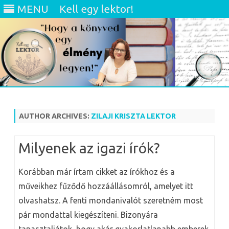
MENU
Kell egy lektor!
Skip
to
content
AUTHOR ARCHIVES:
ZILAJI KRISZTA LEKTOR
Milyenek az igazi írók?
Korábban már írtam cikket az írókhoz és a
műveikhez fűződő hozzáállásomról, amelyet itt
olvashatsz. A fenti mondanivalót szeretném most
pár mondattal kiegészíteni. Bizonyára