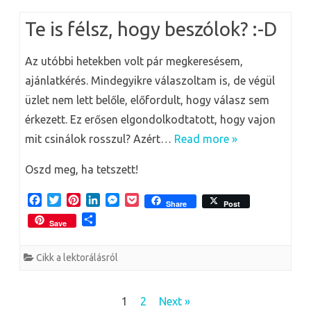
o
r
e
I
g
m
k
s
n
e
e
Te is félsz, hogy beszólok? :-D
t
r
g
Az utóbbi hetekben volt pár megkeresésem,
ajánlatkérés. Mindegyikre válaszoltam is, de végül
üzlet nem lett belőle, előfordult, hogy válasz sem
érkezett. Ez erősen elgondolkodtatott, hogy vajon
mit csinálok rosszul? Azért…
Read more »
Oszd meg, ha tetszett!
F
T
P
L
M
P
Share
Post
a
w
i
i
e
o
O
Save
c
i
n
n
s
c
s
e
t
t
k
s
k
s
b
t
e
e
e
e
Cikk a lektorálásról
z
o
e
r
d
n
t
a
o
r
e
I
g
m
k
s
n
e
Bejegyzés
1
2
Next »
e