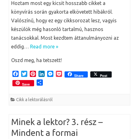
Hoztam most egy kicsit hosszabb cikket a
könyvírás során gyakorta elkövetett hibákról.
Valószínű, hogy ez egy cikksorozat lesz, vagyis
készülök még hasonló tartalmú, hasznos
tanácsokkal. Most kezdtem áttanulmányozni az
eddig…
Read more »
Oszd meg, ha tetszett!
F
T
P
L
M
P
Share
Post
a
w
i
i
e
o
O
Save
c
i
n
n
s
c
s
e
t
t
k
s
k
s
b
t
e
e
e
e
Cikk a lektorálásról
z
o
e
r
d
n
t
a
o
r
e
I
g
m
k
s
n
e
e
Minek a lektor? 3. rész –
t
r
g
Mindent a formai