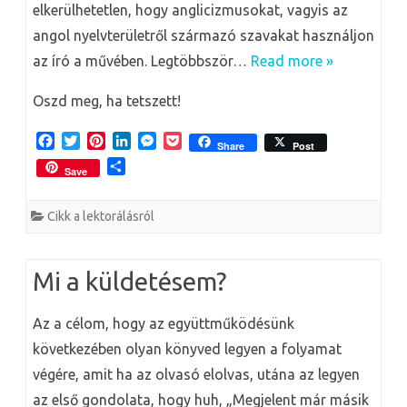
elkerülhetetlen, hogy anglicizmusokat, vagyis az
angol nyelvterületről származó szavakat használjon
az író a művében. Legtöbbször…
Read more »
Oszd meg, ha tetszett!
F
T
P
L
M
P
Share
Post
a
w
i
i
e
o
O
Save
c
i
n
n
s
c
s
e
t
t
k
s
k
s
b
t
e
e
e
e
Cikk a lektorálásról
z
o
e
r
d
n
t
a
o
r
e
I
g
m
k
s
n
e
e
Mi a küldetésem?
t
r
g
Az a célom, hogy az együttműködésünk
következében olyan könyved legyen a folyamat
végére, amit ha az olvasó elolvas, utána az legyen
az első gondolata, hogy huh, „Megjelent már másik