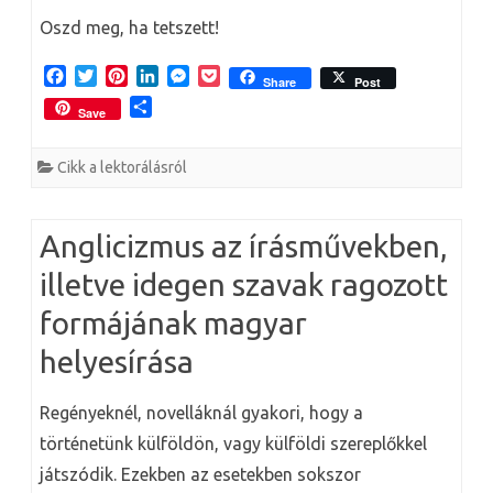
Oszd meg, ha tetszett!
F
T
P
L
M
P
Share
Post
a
w
i
i
e
o
O
Save
c
i
n
n
s
c
s
e
t
t
k
s
k
s
b
t
e
e
e
e
Cikk a lektorálásról
z
o
e
r
d
n
t
a
o
r
e
I
g
m
k
s
n
e
e
Anglicizmus az írásművekben,
t
r
g
illetve idegen szavak ragozott
formájának magyar
helyesírása
Regényeknél, novelláknál gyakori, hogy a
történetünk külföldön, vagy külföldi szereplőkkel
játszódik. Ezekben az esetekben sokszor