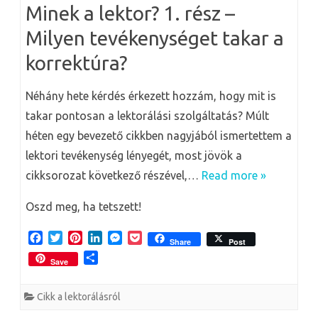
k
s
n
e
e
Minek a lektor? 1. rész –
t
r
g
Milyen tevékenységet takar a
korrektúra?
Néhány hete kérdés érkezett hozzám, hogy mit is
takar pontosan a lektorálási szolgáltatás? Múlt
héten egy bevezető cikkben nagyjából ismertettem a
lektori tevékenység lényegét, most jövök a
cikksorozat következő részével,…
Read more »
Oszd meg, ha tetszett!
F
T
P
L
M
P
Share
Post
a
w
i
i
e
o
O
Save
c
i
n
n
s
c
s
e
t
t
k
s
k
s
b
t
e
e
e
e
Cikk a lektorálásról
z
o
e
r
d
n
t
a