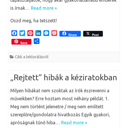
tapasztaljátok, hogy akár gyakorlatlanabb emberek
is írnak…
Read more »
Oszd meg, ha tetszett!
F
T
P
L
M
P
Share
Post
a
w
i
i
e
o
O
Save
c
i
n
n
s
c
s
e
t
t
k
s
k
s
b
t
e
e
e
e
Cikk a lektorálásról
z
o
e
r
d
n
t
a
o
r
e
I
g
m
k
s
n
e
e
„Rejtett” hibák a kéziratokban
t
r
g
Milyen hibákat nem szoktak az írók észrevenni a
műveikben? Erre hoztam most néhány példát. 1.
Meg nem történt jelenetre / meg nem említett
szereplőre/gondolatra hivatkozás Egyik gyakori,
apróságnak tűnő hiba…
Read more »