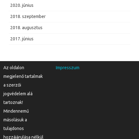
2020. június
2018. szeptember
2018. augusztus
2017. június
Az oldalon
Impresszum
megjelenő tartalmak
a szerzői
jogvédelem alá
tartoznak!
Mindennemű
másolásuk a
tulajdonos
hozzájárulása nélkül