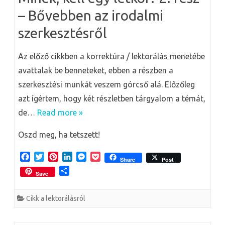
t
r
g
– Bővebben az irodalmi
szerkesztésről
Az előző cikkben a korrektúra / lektorálás menetébe
avattalak be benneteket, ebben a részben a
szerkesztési munkát veszem górcső alá. Előzőleg
azt ígértem, hogy két részletben tárgyalom a témát,
de…
Read more »
Oszd meg, ha tetszett!
F
T
P
L
M
P
Share
Post
a
w
i
i
e
o
O
Save
c
i
n
n
s
c
s
e
t
t
k
s
k
s
b
t
e
e
e
e
Cikk a lektorálásról
z
o
e
r
d
n
t
a
o
r
e
I
g
m