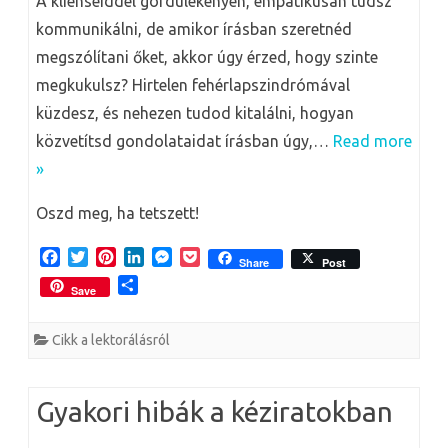
A klienseiddel gördülékenyen, empatikusan tudsz
kommunikálni, de amikor írásban szeretnéd
megszólítani őket, akkor úgy érzed, hogy szinte
megkukulsz? Hirtelen fehérlapszindrómával
küzdesz, és nehezen tudod kitalálni, hogyan
közvetítsd gondolataidat írásban úgy,…
Read more
»
Oszd meg, ha tetszett!
F
T
P
L
M
P
Share
Post
a
w
i
i
e
o
O
Save
c
i
n
n
s
c
s
e
t
t
k
s
k
s
b
t
e
e
e
e
Cikk a lektorálásról
z
o
e
r
d
n
t
a
o
r
e
I
g
m
k
s
n
e
e
Gyakori hibák a kéziratokban
t
r
g