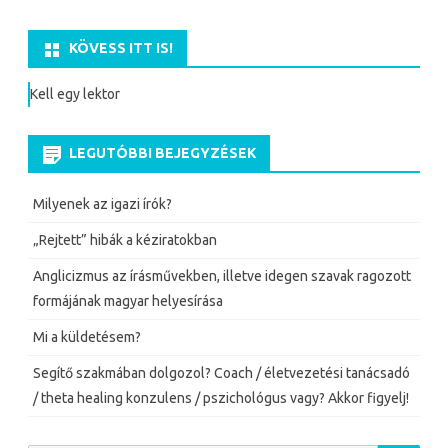
t
r
g
navigáció
KÖVESS ITT IS!
Kell egy lektor
LEGUTÓBBI BEJEGYZÉSEK
Milyenek az igazi írók?
„Rejtett” hibák a kéziratokban
Anglicizmus az írásművekben, illetve idegen szavak ragozott
formájának magyar helyesírása
Mi a küldetésem?
Segítő szakmában dolgozol? Coach / életvezetési tanácsadó
/ theta healing konzulens / pszichológus vagy? Akkor figyelj!