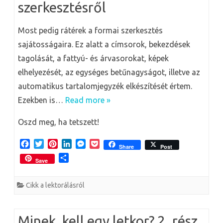
szerkesztésről
Most pedig rátérek a formai szerkesztés
sajátosságaira. Ez alatt a címsorok, bekezdések
tagolását, a fattyú- és árvasorokat, képek
elhelyezését, az egységes betűnagyságot, illetve az
automatikus tartalomjegyzék elkészítését értem.
Ezekben is…
Read more »
Oszd meg, ha tetszett!
F
T
P
L
M
P
Share
Post
a
w
i
i
e
o
O
Save
c
i
n
n
s
c
s
e
t
t
k
s
k
s
b
t
e
e
e
e
Cikk a lektorálásról
z
o
e
r
d
n
t
a
o
r
e
I
g
m
k
s
n
e
e
Minek, kell egy letkor? 2. rész